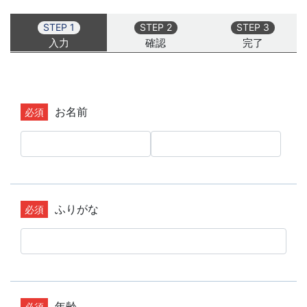
STEP 1
STEP 2
STEP 3
入力
確認
完了
お名前
ふりがな
年齢