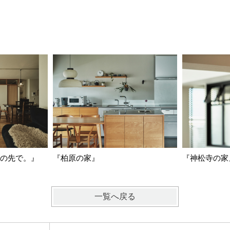
『柏原の家』
の先で。』
『神松寺の家
一覧へ戻る