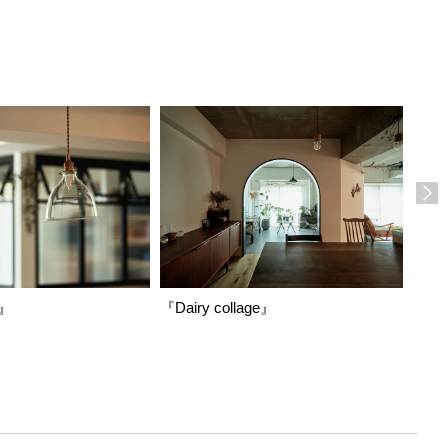
』
『Dairy collage』
『家