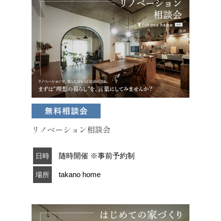
リノベーション相談会
随時開催 ※事前予約制
日時
takano home
場所