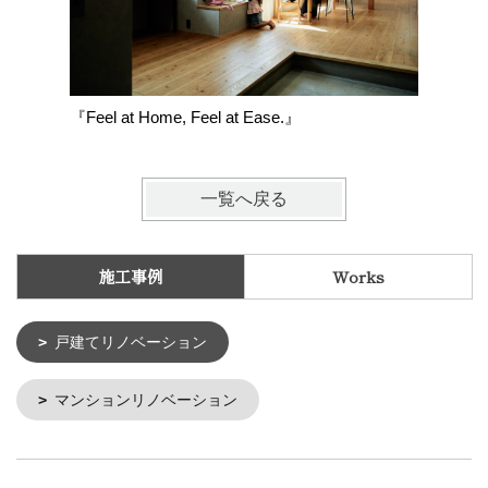
『Feel at Home, Feel at Ease.』
『井尻の
一覧へ戻る
施工事例
Works
戸建てリノベーション
マンションリノベーション