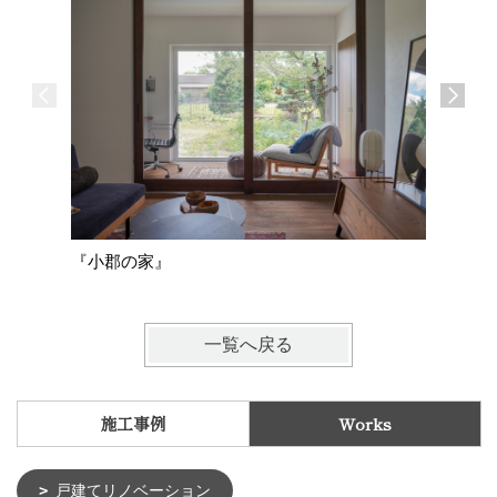
『基山の
『小郡の家』
一覧へ戻る
施工事例
Works
戸建てリノベーション