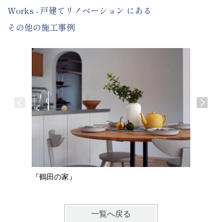
Works - 戸建てリノベーション にある
その他の施工事例
『基山の
『鶴田の家』
一覧へ戻る