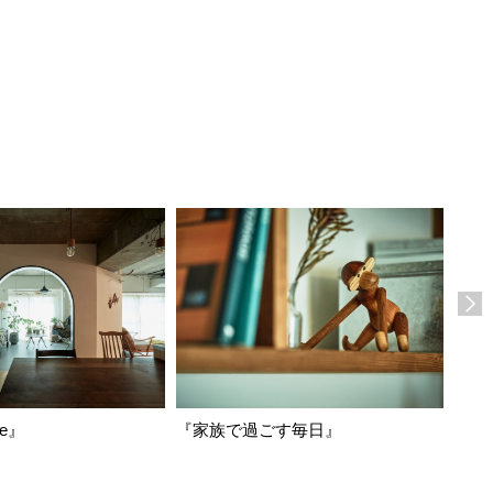
ge』
『家族で過ごす毎日』
『fla