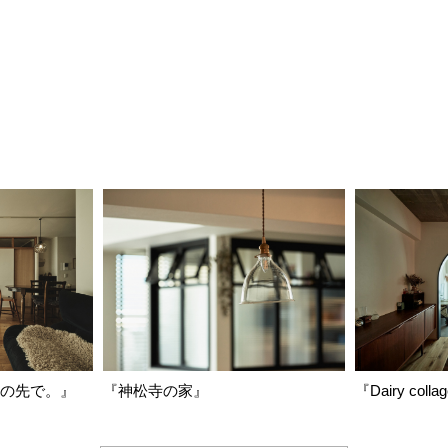
の先で。』
『神松寺の家』
『Dairy colla