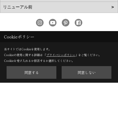
株式会社 タカノホーム
Cookieポリシー
〒811-1351
当サイトではCookieを使用します。
福岡市南区屋形原１丁目36-20
Cookieの使用に関する詳細は 「
プライバシーポリシー
」をご覧ください。
TEL：
092-566-3838
Cookieを受け入れるか拒否するか選択してください。
FAX：092-566-5700
同意する
同意しない
＜営業時間＞10:00～17:00
＜定休日＞毎週水曜日、第2・第4火曜日、年末年始、お盆、
ゴールデンウィーク、夏季休暇
Copyright (c) TAKANO CONSTRUCTION CO.,LTD. All Rights Reserved.