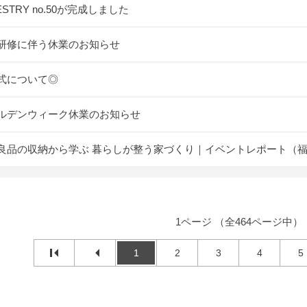
ESTRY no.50が完成しました
研修に伴う休業のお知らせ
式について◎
ルデンウィーク休業のお知らせ
良品の収納から学ぶ 暮らしが整う家づくり｜イベントレポート（
1ページ （全464ページ中）
1
2
3
4
5