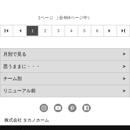
1ページ （全464ページ中）
1
2
3
4
5
6
株式会社 タカノホーム
〒811-1351