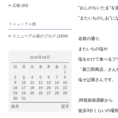
広報 (60)
"おしのちいたま"を
"またいちのしお"に
リニューアル前
リニューアル前のブログ (1834)
名前の通り、
またいちの塩や
2026年08月
塩をかけて食べるプ
日
月
火
水
木
金
土
「新三郎商店」さん
1
2
3
4
5
6
7
8
塩そば屋さんです。
9
10
11
12
13
14
15
16
17
18
19
20
21
22
23
24
25
26
27
28
29
30
31
JR筑前前原駅から
前月
翌月
徒歩3分くらいの場