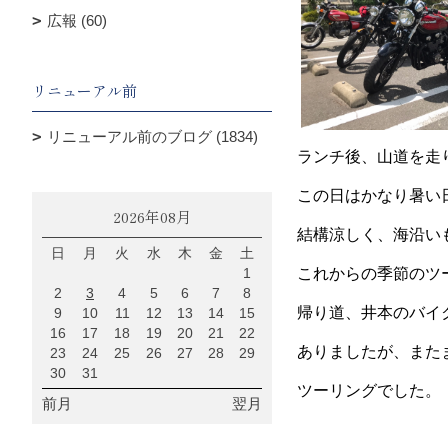
広報 (60)
リニューアル前
リニューアル前のブログ (1834)
ランチ後、山道を走
この日はかなり暑い
2026年08月
結構涼しく、海沿い
日
月
火
水
木
金
土
1
これからの季節のツ
2
3
4
5
6
7
8
帰り道、井本のバイ
9
10
11
12
13
14
15
16
17
18
19
20
21
22
ありましたが、また
23
24
25
26
27
28
29
30
31
ツーリングでした。
前月
翌月