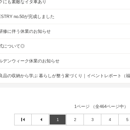
クにも素敵なイタ車あり
ESTRY no.50が完成しました
研修に伴う休業のお知らせ
式について◎
ルデンウィーク休業のお知らせ
良品の収納から学ぶ 暮らしが整う家づくり｜イベントレポート（
1ページ （全464ページ中）
1
2
3
4
5