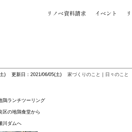
リノベ資料請求
イベント
リ
土)
更新日：2021/06/05(土)
家づくりのこと
｜
日々のこと
地鶏ランチツーリング
良区の地鶏食堂から
瀬川ダムへ