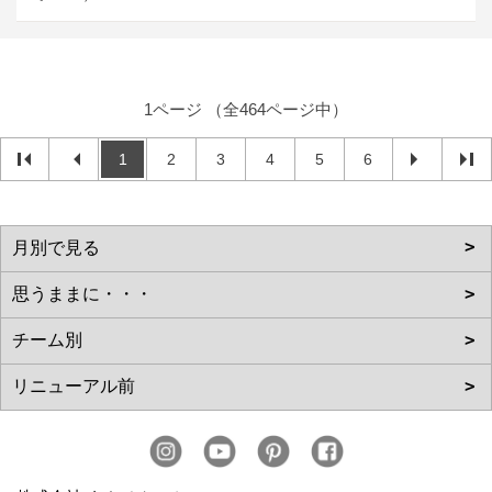
1ページ （全464ページ中）
1
2
3
4
5
6