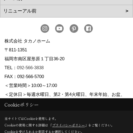
株式会社 タカノホーム
〒811-1351
福岡市南区屋形原１丁目36-20
TEL：
092-566-3838
FAX：092-566-5700
＜営業時間＞10:00～17:00
＜定休日＞毎週水曜日、第2・第4火曜日、年末年始、お盆、
ゴールデンウィーク、夏季休暇
Cookieポリシー
当サイトではCookieを使用します。
Cookieの使用に関する詳細は 「
プライバシーポリシー
」をご覧ください。
Copyright (c) TAKANO CONSTRUCTION CO.,LTD. All Rights Reserved.
Cookieを受け入れるか拒否するか選択してください。