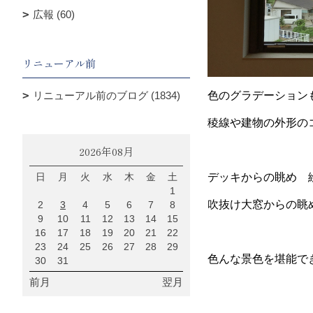
広報 (60)
リニューアル前
色のグラデーション
リニューアル前のブログ (1834)
稜線や建物の外形の
2026年08月
デッキからの眺め 
日
月
火
水
木
金
土
1
吹抜け大窓からの眺
2
3
4
5
6
7
8
9
10
11
12
13
14
15
16
17
18
19
20
21
22
23
24
25
26
27
28
29
色んな景色を堪能で
30
31
前月
翌月