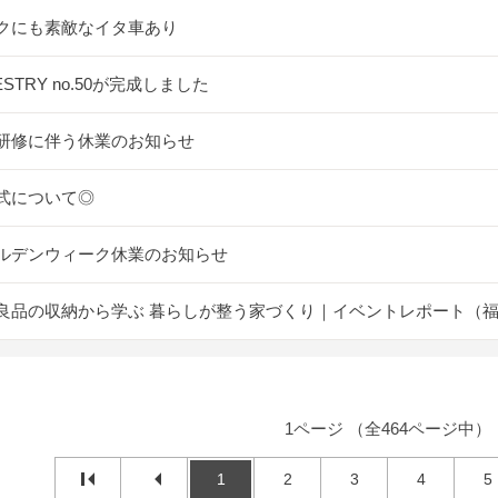
クにも素敵なイタ車あり
ESTRY no.50が完成しました
研修に伴う休業のお知らせ
式について◎
ルデンウィーク休業のお知らせ
良品の収納から学ぶ 暮らしが整う家づくり｜イベントレポート（
1ページ （全464ページ中）
1
2
3
4
5