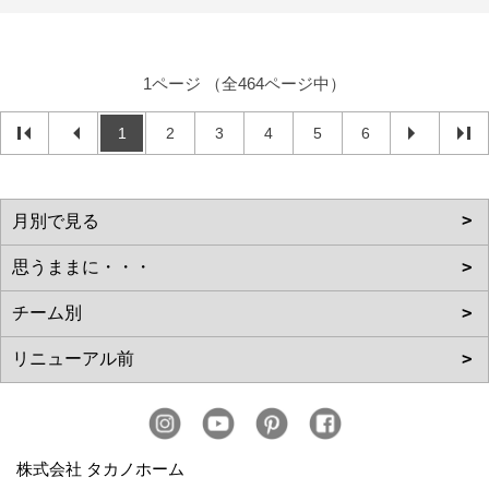
1ページ （全464ページ中）
1
2
3
4
5
6
株式会社 タカノホーム