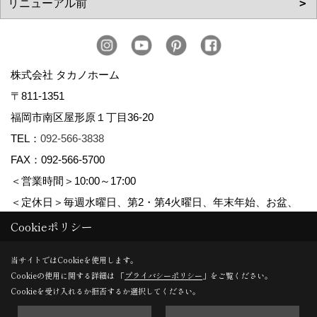
株式会社 タカノホーム
〒811-1351
福岡市南区屋形原１丁目36-20
TEL：
092-566-3838
FAX：092-566-5700
＜営業時間＞10:00～17:00
＜定休日＞毎週水曜日、第2・第4火曜日、年末年始、お盆、
ゴールデンウィーク、夏季休暇
Cookieポリシー
当サイトではCookieを使用します。
Cookieの使用に関する詳細は 「
プライバシーポリシー
」をご覧ください。
Copyright (c) TAKANO CONSTRUCTION CO.,LTD. All Rights Reserved.
Cookieを受け入れるか拒否するか選択してください。