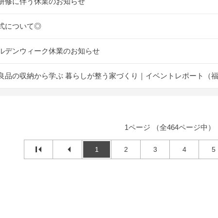
研修に伴う休業のお知らせ
式について◎
ルデンウィーク休業のお知らせ
良品の収納から学ぶ 暮らしが整う家づくり｜イベントレポート（
1ページ （全464ページ中）
1
2
3
4
5