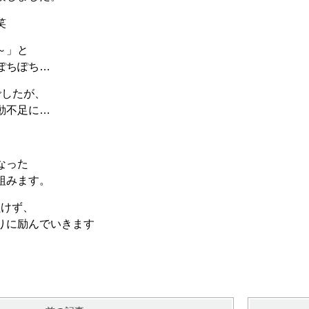
笑
～」と
ぽちぽち…
でしたが、
動不足に…
なった
組みます。
負けず、
りに励んでいきます