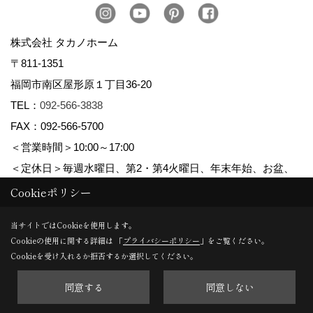
株式会社 タカノホーム
〒811-1351
福岡市南区屋形原１丁目36-20
TEL：
092-566-3838
FAX：092-566-5700
＜営業時間＞10:00～17:00
＜定休日＞毎週水曜日、第2・第4火曜日、年末年始、お盆、
ゴールデンウィーク、夏季休暇
Cookieポリシー
当サイトではCookieを使用します。
Cookieの使用に関する詳細は 「
プライバシーポリシー
」をご覧ください。
Copyright (c) TAKANO CONSTRUCTION CO.,LTD. All Rights Reserved.
Cookieを受け入れるか拒否するか選択してください。
同意する
同意しない