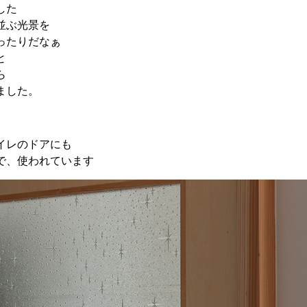
した
並ぶ光景を
ったりだなぁ
と
ら
ました。
イレのドアにも
で、使われています