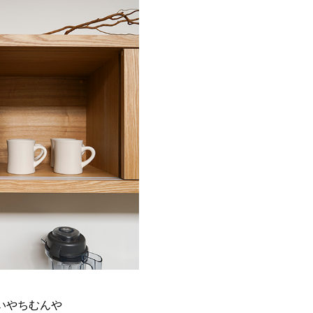
、
いやちむんや