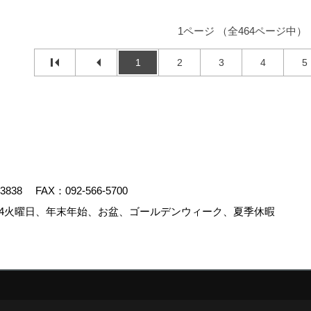
1ページ （全464ページ中）
1
2
3
4
5
-3838
FAX：092-566-5700
4火曜日、年末年始、お盆、ゴールデンウィーク、夏季休暇
.