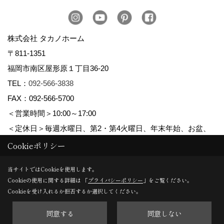
株式会社 タカノホーム
〒811-1351
福岡市南区屋形原１丁目36-20
TEL：
092-566-3838
FAX：092-566-5700
＜営業時間＞10:00～17:00
＜定休日＞毎週水曜日、第2・第4火曜日、年末年始、お盆、
ゴールデンウィーク、夏季休暇
Cookieポリシー
当サイトではCookieを使用します。
Cookieの使用に関する詳細は 「
プライバシーポリシー
」をご覧ください。
Copyright (c) TAKANO CONSTRUCTION CO.,LTD. All Rights Reserved.
Cookieを受け入れるか拒否するか選択してください。
同意する
同意しない