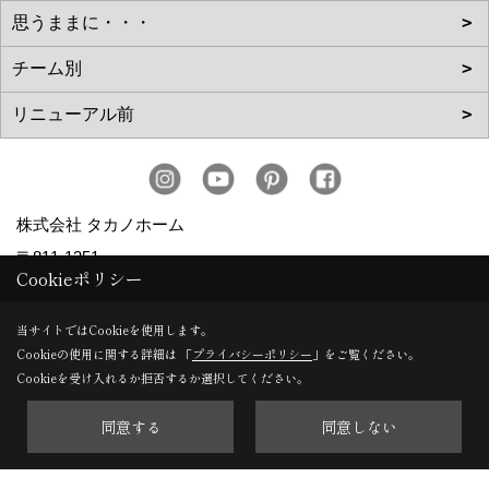
株式会社 タカノホーム
〒811-1351
Cookieポリシー
福岡市南区屋形原１丁目36-20
TEL：
092-566-3838
当サイトではCookieを使用します。
Cookieの使用に関する詳細は 「
プライバシーポリシー
」をご覧ください。
FAX：092-566-5700
Cookieを受け入れるか拒否するか選択してください。
＜営業時間＞10:00～17:00
＜定休日＞毎週水曜日、第2・第4火曜日、年末年始、お盆、
同意する
同意しない
ゴールデンウィーク、夏季休暇