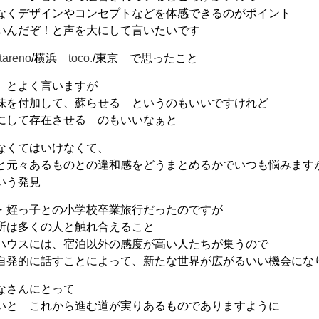
なくデザインやコンセプトなどを体感できるのがポイント
いんだぞ！と声を大にして言いたいです
utareno
/横浜
toco.
/東京 で思ったこと
」とよく言いますが
味を付加して、蘇らせる というのもいいですけれど
にして存在させる のもいいなぁと
なくてはいけなくて、
と元々あるものとの違和感をどうまとめるかでいつも悩みます
いう発見
・姪っ子との小学校卒業旅行だったのですが
所は多くの人と触れ合えること
ハウスには、宿泊以外の感度が高い人たちが集うので
自発的に話すことによって、新たな世界が広がるいい機会にな
なさんにとって
いと これから進む道が実りあるものでありますように