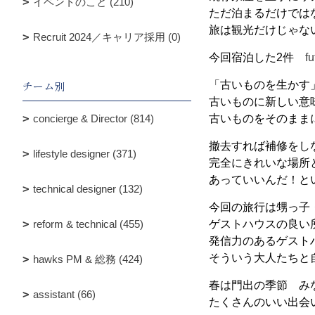
イベントのこと (210)
ただ泊まるだけでは
旅は観光だけじゃな
Recruit 2024／キャリア採用 (0)
今回宿泊した2件
f
チーム別
「古いものを生かす
古いものに新しい意
concierge & Director (814)
古いものをそのまま
撤去すれば補修をし
lifestyle designer (371)
完全にきれいな場所
あっていいんだ！と
technical designer (132)
今回の旅行は甥っ子
reform & technical (455)
ゲストハウスの良い
発信力のあるゲスト
そういう大人たちと
hawks PM & 総務 (424)
春は門出の季節 み
assistant (66)
たくさんのいい出会