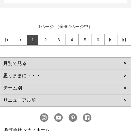
1ページ （全464ページ中）
1
2
3
4
5
6
株式会社 タカノホーム