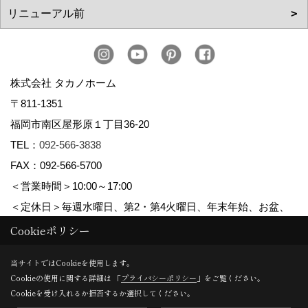
株式会社 タカノホーム
〒811-1351
福岡市南区屋形原１丁目36-20
TEL：
092-566-3838
FAX：092-566-5700
＜営業時間＞10:00～17:00
＜定休日＞毎週水曜日、第2・第4火曜日、年末年始、お盆、
ゴールデンウィーク、夏季休暇
Cookieポリシー
当サイトではCookieを使用します。
Cookieの使用に関する詳細は 「
プライバシーポリシー
」をご覧ください。
Copyright (c) TAKANO CONSTRUCTION CO.,LTD. All Rights Reserved.
Cookieを受け入れるか拒否するか選択してください。