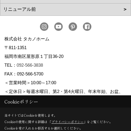
株式会社 タカノホーム
〒811-1351
福岡市南区屋形原１丁目36-20
TEL：
092-566-3838
FAX：092-566-5700
＜営業時間＞10:00～17:00
＜定休日＞毎週水曜日、第2・第4火曜日、年末年始、お盆、
ゴールデンウィーク、夏季休暇
Cookieポリシー
当サイトではCookieを使用します。
Cookieの使用に関する詳細は 「
プライバシーポリシー
」をご覧ください。
Copyright (c) TAKANO CONSTRUCTION CO.,LTD. All Rights Reserved.
Cookieを受け入れるか拒否するか選択してください。