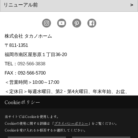
株式会社 タカノホーム
〒811-1351
福岡市南区屋形原１丁目36-20
TEL：
092-566-3838
FAX：092-566-5700
＜営業時間＞10:00～17:00
＜定休日＞毎週水曜日、第2・第4火曜日、年末年始、お盆、
ゴールデンウィーク、夏季休暇
Cookieポリシー
当サイトではCookieを使用します。
Cookieの使用に関する詳細は 「
プライバシーポリシー
」をご覧ください。
Copyright (c) TAKANO CONSTRUCTION CO.,LTD. All Rights Reserved.
Cookieを受け入れるか拒否するか選択してください。