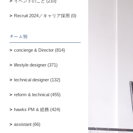
イベントのこと (210)
Recruit 2024／キャリア採用 (0)
チーム別
concierge & Director (814)
lifestyle designer (371)
technical designer (132)
reform & technical (455)
hawks PM & 総務 (424)
assistant (66)