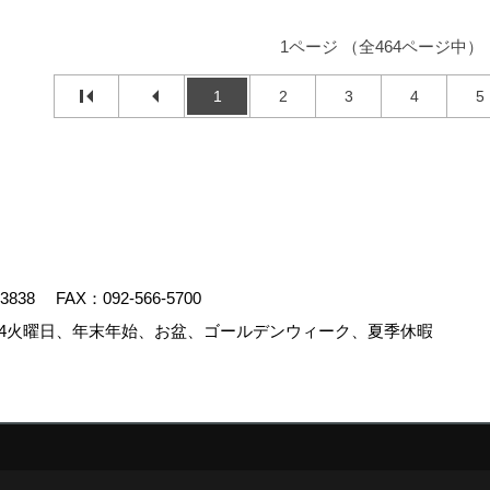
1ページ （全464ページ中）
1
2
3
4
5
-3838
FAX：092-566-5700
4火曜日、年末年始、お盆、ゴールデンウィーク、夏季休暇
.