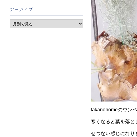
アーカイブ
takanohomeのウ
寒くなると葉を落と
せつない感じになり