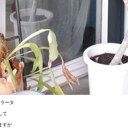
ンベラータ
して
ますが