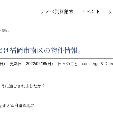
リノベ資料請求
イベント
リ
件情報。
だけ福岡市南区の物件情報。
日)
更新日：2022/05/08(日)
日々のこと
｜
concierge & Dire
ように過ごされましたか？
せず太宰府遊園地に