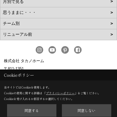
株式会社 タカノホーム
〒811-1351
Cookieポリシー
福岡市南区屋形原１丁目36-20
TEL：
092-566-3838
当サイトではCookieを使用します。
FAX：092-566-5700
Cookieの使用に関する詳細は 「
プライバシーポリシー
」をご覧ください。
Cookieを受け入れるか拒否するか選択してください。
＜営業時間＞10:00～17:00
＜定休日＞毎週水曜日、第2・第4火曜日、年末年始、お盆、
同意する
同意しない
ゴールデンウィーク、夏季休暇