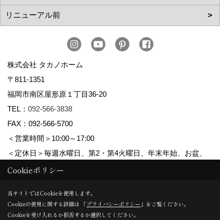
株式会社 タカノホーム
〒811-1351
福岡市南区屋形原１丁目36-20
TEL：
092-566-3838
FAX：092-566-5700
＜営業時間＞10:00～17:00
＜定休日＞毎週水曜日、第2・第4火曜日、年末年始、お盆、
ゴールデンウィーク、夏季休暇
Cookieポリシー
当サイトではCookieを使用します。
Cookieの使用に関する詳細は 「
プライバシーポリシー
」をご覧ください。
Copyright (c) TAKANO CONSTRUCTION CO.,LTD. All Rights Reserved.
Cookieを受け入れるか拒否するか選択してください。