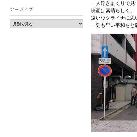
一人浮きまくりで見
アーカイブ
映画は素晴らしく、
遠いウクライナに思
一刻も早い平和をと