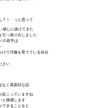
ん？！ っと思って
いい感じに抜けてきた
を引っ張り出しました
ノの若手は
・
かけて洋服を育てている自分
ださい
はなく真面目な話
が起こっていますね
いと痛感します
かできることをと