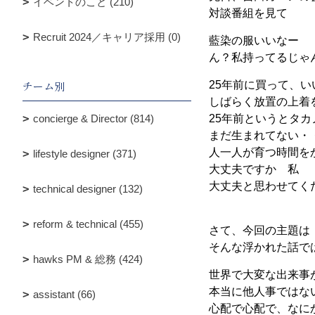
イベントのこと (210)
対談番組を見て
Recruit 2024／キャリア採用 (0)
藍染の服いいなー
ん？私持ってるじゃ
チーム別
25年前に買って、
しばらく放置の上着
concierge & Director (814)
25年前というとタカ
まだ生まれてない・
人一人が育つ時間を
lifestyle designer (371)
大丈夫ですか 私
大丈夫と思わせてく
technical designer (132)
reform & technical (455)
さて、今回の主題は
そんな浮かれた話で
hawks PM & 総務 (424)
世界で大変な出来事
本当に他人事ではな
assistant (66)
心配で心配で、なに