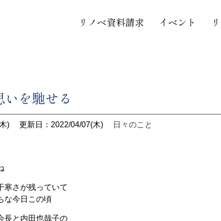
リノベ資料請求
イベント
リ
思いを馳せる
木)
更新日：2022/04/07(木)
日々のこと
ね
干寒さが残っていて
ちな今日この頃
会長と内田也哉子の