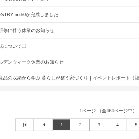
ESTRY no.50が完成しました
研修に伴う休業のお知らせ
式について◎
ルデンウィーク休業のお知らせ
良品の収納から学ぶ 暮らしが整う家づくり｜イベントレポート（
1ページ （全464ページ中）
1
2
3
4
5