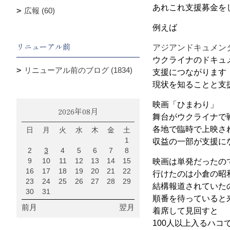
あれこれ支援募金を
広報 (60)
例えば
リニューアル前
アジアンドキュメン
ウクライナのドキュ
リニューアル前のブログ (1834)
支援につながります
現状を知ることと支
映画「ひまわり」
2026年08月
舞台がウクライナで
各地で臨時で上映さ
日
月
火
水
木
金
土
1
収益の一部が支援に
2
3
4
5
6
7
8
9
10
11
12
13
14
15
映画は単発だったの
16
17
18
19
20
21
22
行けたのは小倉の昭
23
24
25
26
27
28
29
結構報道されていた
30
31
順番を待っていると来
前月
翌月
着席して見回すと
100人以上入るハコ