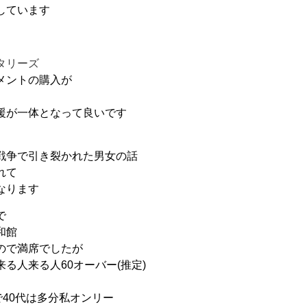
しています
タリーズ
メントの購入が
援が一体となって良いです
戦争で引き裂かれた男女の話
れて
なります
で
和館
ので満席でしたが
る人来る人60オーバー(推定)
で40代は多分私オンリー