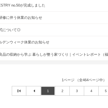
ESTRY no.50が完成しました
研修に伴う休業のお知らせ
式について◎
ルデンウィーク休業のお知らせ
良品の収納から学ぶ 暮らしが整う家づくり｜イベントレポート（
1ページ （全464ページ中）
1
2
3
4
5