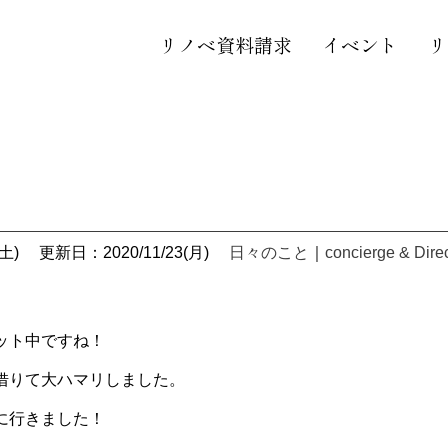
リノベ資料請求
イベント
リ
土)
更新日：2020/11/23(月)
日々のこと
｜
concierge & Dire
ット中ですね！
借りて大ハマリしました。
に行きました！