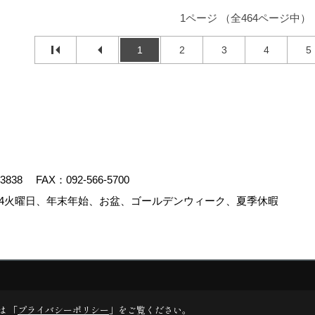
1ページ （全464ページ中）
1
2
3
4
5
-3838
FAX：092-566-5700
4火曜日、年末年始、お盆、ゴールデンウィーク、夏季休暇
.
は 「
プライバシーポリシー
」をご覧ください。