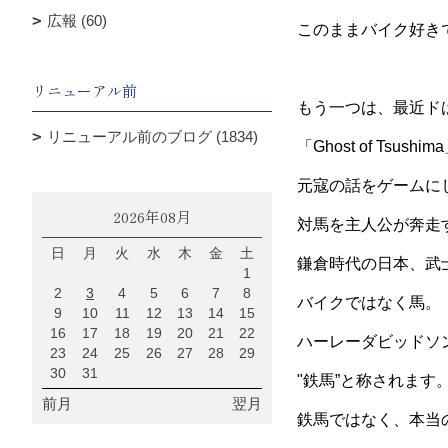
広報 (60)
このままバイク好き
リニューアル前
もう一つは、最近ド
リニューアル前のブログ (1834)
「Ghost of Tsush
元寇の話をゲームに
2026年08月
対馬を主人公が奔走
日
月
火
水
木
金
土
鎌倉時代の日本、武
1
2
3
4
5
6
7
8
バイクではなく馬。
9
10
11
12
13
14
15
16
17
18
19
20
21
22
ハーレーダビッドソ
23
24
25
26
27
28
29
30
31
"鉄馬”と称されます
前月
翌月
鉄馬ではなく、本当