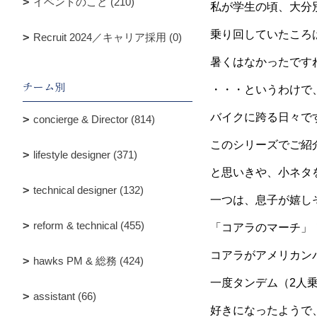
イベントのこと (210)
私が学生の頃、大分
乗り回していたころ
Recruit 2024／キャリア採用 (0)
暑くはなかったです
チーム別
・・・というわけで
バイクに跨る日々で
concierge & Director (814)
このシリーズでご紹
lifestyle designer (371)
と思いきや、小ネタ
technical designer (132)
一つは、息子が嬉し
reform & technical (455)
「コアラのマーチ」
コアラがアメリカン
hawks PM & 総務 (424)
一度タンデム（2人
assistant (66)
好きになったようで