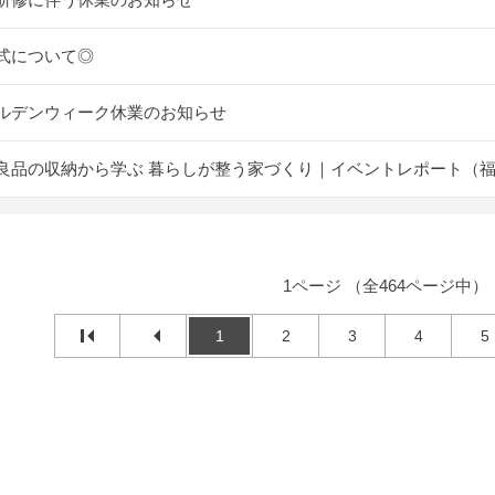
式について◎
ルデンウィーク休業のお知らせ
良品の収納から学ぶ 暮らしが整う家づくり｜イベントレポート（
1ページ （全464ページ中）
1
2
3
4
5