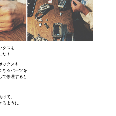
ックスを
した！
ボックスも
できるパーツを
して修理すると
あげて、
きるように！