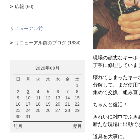
広報 (60)
リニューアル前
リニューアル前のブログ (1834)
現場の頑丈なキーボ
丁寧に修理していま
2026年08月
壊れてしまったキー
日
月
火
水
木
金
土
分解して、まだ使用
1
2
3
4
5
6
7
8
集めて交換、組み直
9
10
11
12
13
14
15
16
17
18
19
20
21
22
ちゃんと復活！
23
24
25
26
27
28
29
30
31
きれいに雑巾でふき
新たな現場に出動で
前月
翌月
道具を大事に。