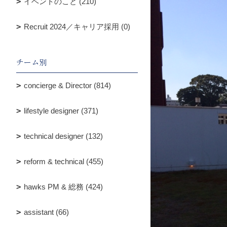
イベントのこと (210)
Recruit 2024／キャリア採用 (0)
チーム別
concierge & Director (814)
lifestyle designer (371)
technical designer (132)
reform & technical (455)
hawks PM & 総務 (424)
assistant (66)