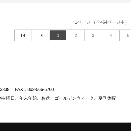
1ページ （全464ページ中）
1
2
3
4
5
-3838
FAX：092-566-5700
4火曜日、年末年始、お盆、ゴールデンウィーク、夏季休暇
.