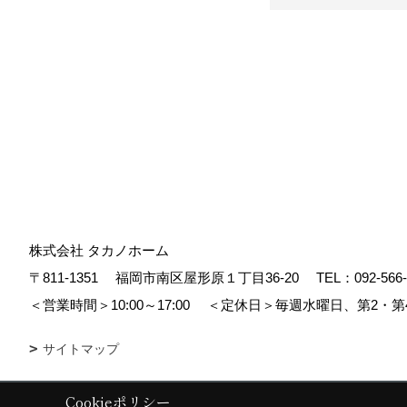
株式会社 タカノホーム
〒811-1351
福岡市南区屋形原１丁目36-20
TEL：
092-566
＜営業時間＞10:00～17:00
＜定休日＞毎週水曜日、第2・第
サイトマップ
Cookieポリシー
Copyright (c) TAKANO CONSTRUCTION CO.,LTD. All Rights Reserved