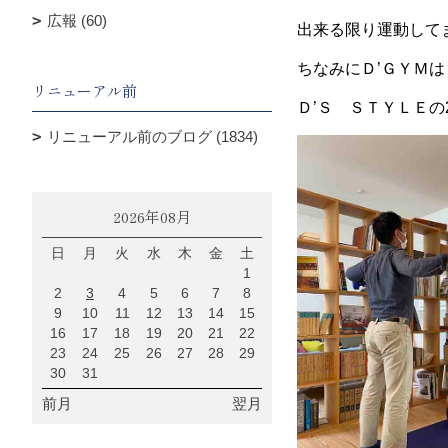
広報 (60)
出来る限り運動して
ちなみにＤ’ＧＹＭは
リニューアル前
Ｄ’Ｓ ＳＴＹＬＥの
リニューアル前のブログ (1834)
2026年08月
日
月
火
水
木
金
土
1
2
3
4
5
6
7
8
9
10
11
12
13
14
15
16
17
18
19
20
21
22
23
24
25
26
27
28
29
30
31
前月
翌月