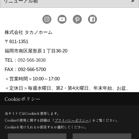
株式会社 タカノホーム
〒811-1351
福岡市南区屋形原１丁目36-20
TEL：
092-566-3838
FAX：092-566-5700
＜営業時間＞10:00～17:00
＜定休日＞毎週水曜日、第2・第4火曜日、年末年始、お盆、
ゴールデンウィーク、夏季休暇
Cookieポリシー
当サイトではCookieを使用します。
Cookieの使用に関する詳細は 「
プライバシーポリシー
」をご覧ください。
Copyright (c) TAKANO CONSTRUCTION CO.,LTD. All Rights Reserved.
Cookieを受け入れるか拒否するか選択してください。