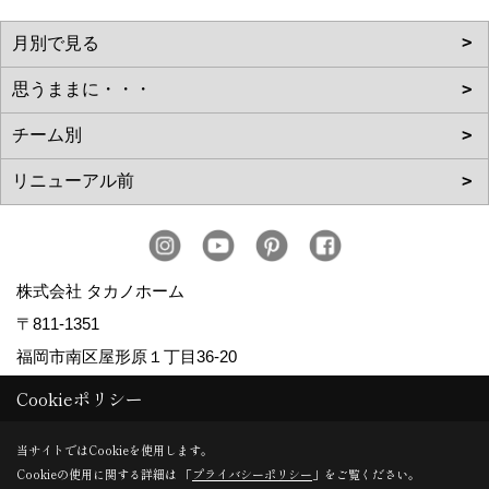
株式会社 タカノホーム
〒811-1351
福岡市南区屋形原１丁目36-20
TEL：
092-566-3838
Cookieポリシー
FAX：092-566-5700
当サイトではCookieを使用します。
＜営業時間＞10:00～17:00
Cookieの使用に関する詳細は 「
プライバシーポリシー
」をご覧ください。
＜定休日＞毎週水曜日、第2・第4火曜日、年末年始、お盆、