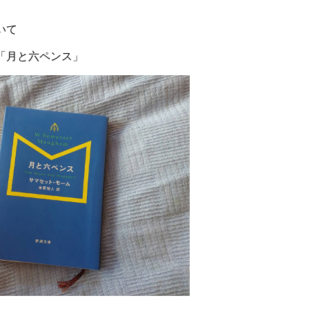
いて
「月と六ペンス」