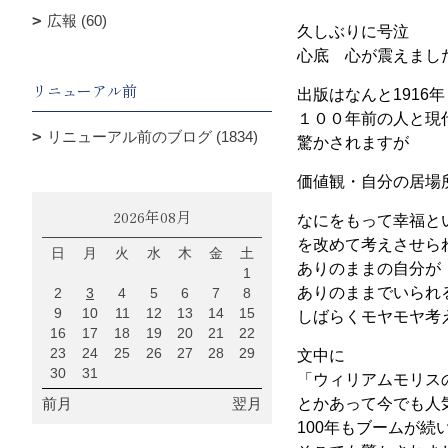
広報 (60)
久しぶりに号泣
心底 心が震えまし
リニューアル前
出版はなんと1916年
１００年前の人と現
リニューアル前のブログ (1834)
驚かされますが
価値観・自分の居場
2026年08月
なにをもって幸福
を改めて考えさせら
日
月
火
水
木
金
土
ありのままの自分が
1
ありのままでいられ
2
3
4
5
6
7
8
9
10
11
12
13
14
15
しばらくモヤモヤ考
16
17
18
19
20
21
22
23
24
25
26
27
28
29
文中に
30
31
「ウィリアムモリス
とかあって今でも人
前月
翌月
100年もブームが続