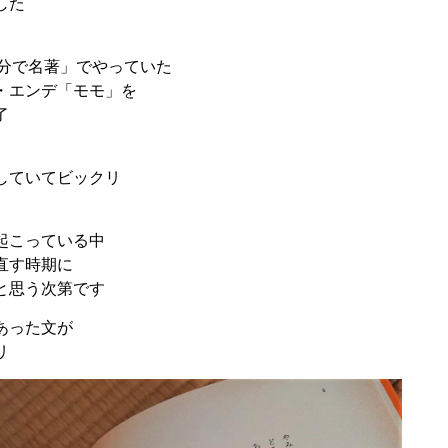
した
０分で名著」でやっていた
・エンデ「モモ」を
了
していてビックリ
起こっている中
直す時期に
と思う次第です
あった文が
リ