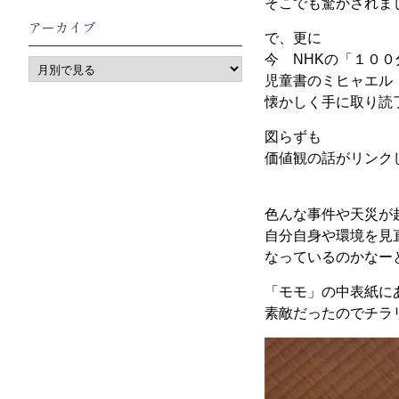
そこでも驚かされま
アーカイブ
で、更に
今 NHKの「１０
児童書のミヒャエル
懐かしく手に取り読
図らずも
価値観の話がリンク
色んな事件や天災が
自分自身や環境を見
なっているのかなー
「モモ」の中表紙に
素敵だったのでチラ