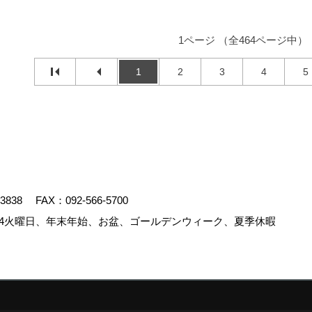
1ページ （全464ページ中）
1
2
3
4
5
-3838
FAX：092-566-5700
4火曜日、年末年始、お盆、ゴールデンウィーク、夏季休暇
.