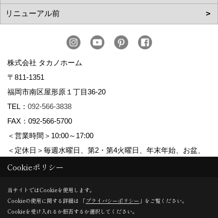
株式会社 タカノホーム
〒811-1351
福岡市南区屋形原１丁目36-20
TEL：
092-566-3838
FAX：092-566-5700
＜営業時間＞10:00～17:00
＜定休日＞毎週水曜日、第2・第4火曜日、年末年始、お盆、
ゴールデンウィーク、夏季休暇
Cookieポリシー
当サイトではCookieを使用します。
Cookieの使用に関する詳細は 「
プライバシーポリシー
」をご覧ください。
Copyright (c) TAKANO CONSTRUCTION CO.,LTD. All Rights Reserved.
Cookieを受け入れるか拒否するか選択してください。