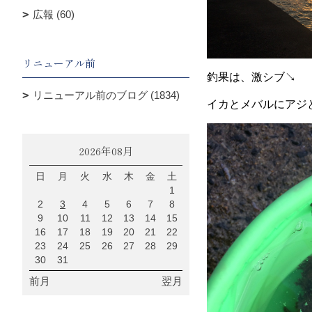
広報 (60)
リニューアル前
釣果は、激シブ↘
リニューアル前のブログ (1834)
イカとメバルにアジ
2026年08月
日
月
火
水
木
金
土
1
2
3
4
5
6
7
8
9
10
11
12
13
14
15
16
17
18
19
20
21
22
23
24
25
26
27
28
29
30
31
前月
翌月