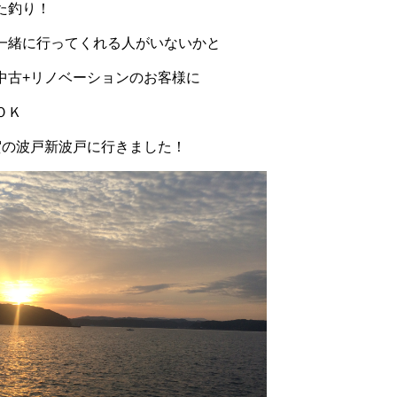
た釣り！
一緒に行ってくれる人がいないかと
中古+リノベーションのお客様に
ＯＫ
賀の波戸新波戸に行きました！