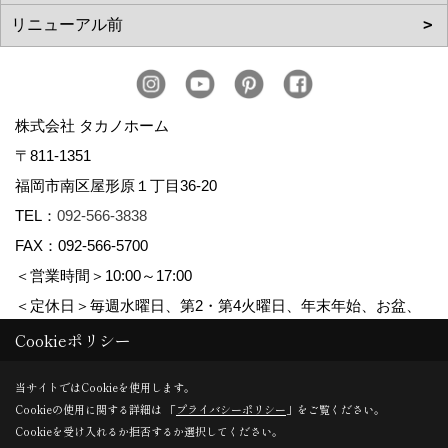
株式会社 タカノホーム
〒811-1351
福岡市南区屋形原１丁目36-20
TEL：
092-566-3838
FAX：092-566-5700
＜営業時間＞10:00～17:00
＜定休日＞毎週水曜日、第2・第4火曜日、年末年始、お盆、
ゴールデンウィーク、夏季休暇
Cookieポリシー
当サイトではCookieを使用します。
Cookieの使用に関する詳細は 「
プライバシーポリシー
」をご覧ください。
Copyright (c) TAKANO CONSTRUCTION CO.,LTD. All Rights Reserved.
Cookieを受け入れるか拒否するか選択してください。