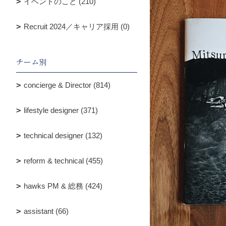
イベントのこと (210)
Recruit 2024／キャリア採用 (0)
チーム別
concierge & Director (814)
lifestyle designer (371)
technical designer (132)
reform & technical (455)
hawks PM & 総務 (424)
assistant (66)