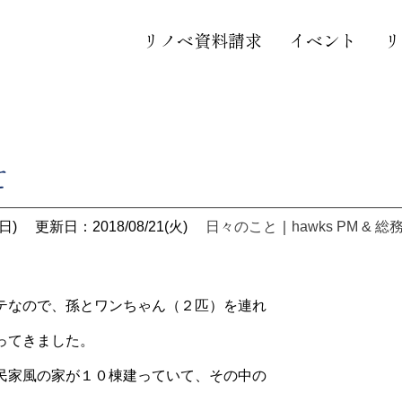
リノベ資料請求
イベント
リ
て
日)
更新日：2018/08/21(火)
日々のこと
｜
hawks PM & 総
テなので、孫とワンちゃん（２匹）を連れ
ってきました。
民家風の家が１０棟建っていて、その中の