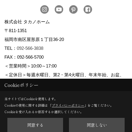
株式会社 タカノホーム
〒811-1351
福岡市南区屋形原１丁目36-20
TEL：
092-566-3838
FAX：092-566-5700
＜営業時間＞10:00～17:00
＜定休日＞毎週水曜日、第2・第4火曜日、年末年始、お盆、
ゴールデンウィーク、夏季休暇
Cookieポリシー
当サイトではCookieを使用します。
Cookieの使用に関する詳細は 「
プライバシーポリシー
」をご覧ください。
Copyright (c) TAKANO CONSTRUCTION CO.,LTD. All Rights Reserved.
Cookieを受け入れるか拒否するか選択してください。
同意する
同意しない