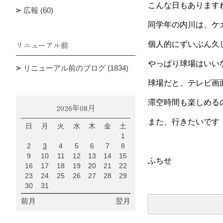
こんな日もあります
広報 (60)
同学年の内川は、ケ
リニューアル前
個人的にずいぶん久
やっぱり球場はいい
リニューアル前のブログ (1834)
球場だと、テレビ画
滞空時間も楽しめる
2026年08月
また、行きたいです
日
月
火
水
木
金
土
1
2
3
4
5
6
7
8
9
10
11
12
13
14
15
ふちせ
16
17
18
19
20
21
22
23
24
25
26
27
28
29
30
31
前月
翌月