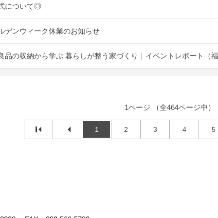
式について◎
ルデンウィーク休業のお知らせ
良品の収納から学ぶ 暮らしが整う家づくり｜イベントレポート（
1ページ （全464ページ中）
1
2
3
4
5