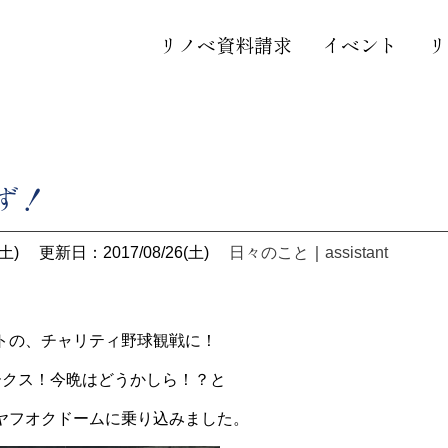
リノベ資料請求
イベント
リ
らず！
土)
更新日：2017/08/26(土)
日々のこと
｜
assistant
トの、チャリティ野球観戦に！
ークス！今晩はどうかしら！？と
ヤフオクドームに乗り込みました。