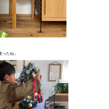
」
使ったね」